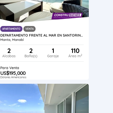
APARTAMENTO
VENTA
DEPARTAMENTO FRENTE AL MAR EN SANTORINI, CERCA HOTEL ORO VERDE, MANTA
Manta, Manabí
2
2
1
110
2
Alcobas
Baño(s)
Garaje
Área m
Para Venta
US$195,000
Dólares Americanos