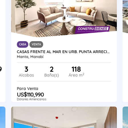
CASA
VENTA
CASAS FRENTE AL MAR EN URB. PUNTA ARRECIFE - MANTA JARAMIJO
Manta, Manabí
9
3
2
118
2
Alcobas
Baño(s)
Área m
Para Venta
US$110,990
Dólares Americanos