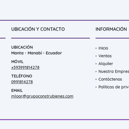
UBICACIÓN Y CONTACTO
INFORMACIÓN
UBICACIÓN
Inicio
Manta - Manabí - Ecuador
Ventas
MÓVIL
Alquiler
+593991814278
Nuestra Empre
TELÉFONO
Contáctenos
0991814278
Políticas de pri
EMAIL
mloor@grupoconstrubienes.com