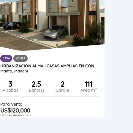
CASA
VENTA
URBANIZACIÓN ALMA | CASAS AMPLIAS EN CONSTRUCCIÓN AL SUR DE MANTA
Manta, Manabí
3
2.5
2
111
2
Alcobas
Baño(s)
Garaje
Área m
Para Venta
US$120,000
Dólares Americanos