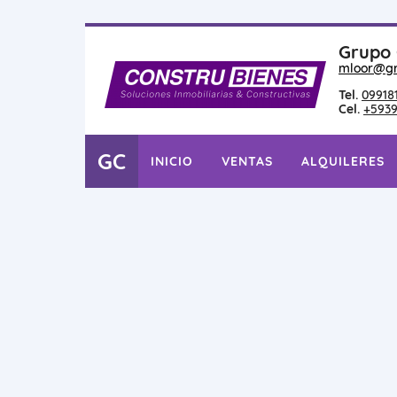
Grupo 
mloor@gr
Tel.
09918
Cel.
+5939
GC
INICIO
VENTAS
ALQUILERES