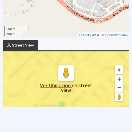
200 m
500 ft
Leaflet
| Wasi - ©
OpenStreetMap
Street View
Ver Ubicación
en
street
view