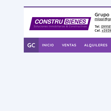
Grupo 
mloor@gr
Tel.
09918
Cel.
+5939
GC
INICIO
VENTAS
ALQUILERES