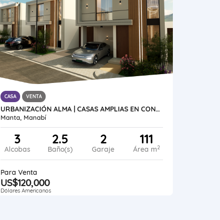
CASA
VENTA
URBANIZACIÓN ALMA | CASAS AMPLIAS EN CONSTRUCCIÓN AL SUR DE MANTA
Manta, Manabí
3
2.5
2
111
2
Alcobas
Baño(s)
Garaje
Área m
Para Venta
US$120,000
Dólares Americanos