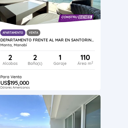
APARTAMENTO
VENTA
DEPARTAMENTO FRENTE AL MAR EN SANTORINI, CERCA HOTEL ORO VERDE, MANTA
Manta, Manabí
2
2
1
110
2
Alcobas
Baño(s)
Garaje
Área m
Para Venta
US$195,000
Dólares Americanos