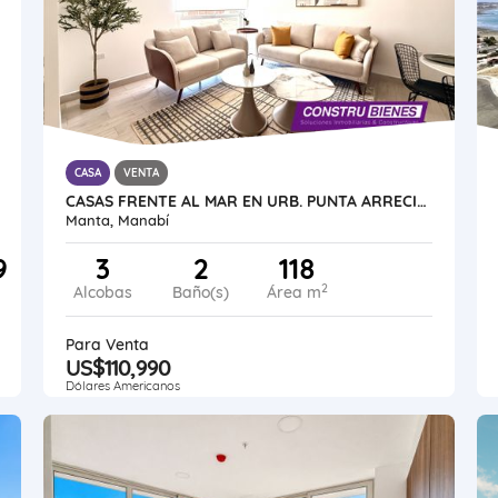
CASA
VENTA
CASAS FRENTE AL MAR EN URB. PUNTA ARRECIFE - MANTA JARAMIJO
Manta, Manabí
9
3
2
118
2
Alcobas
Baño(s)
Área m
Para Venta
US$110,990
Dólares Americanos