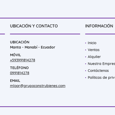
UBICACIÓN Y CONTACTO
INFORMACIÓN
UBICACIÓN
Inicio
Manta - Manabí - Ecuador
Ventas
MÓVIL
Alquiler
+593991814278
Nuestra Empre
TELÉFONO
Contáctenos
0991814278
Políticas de pri
EMAIL
mloor@grupoconstrubienes.com