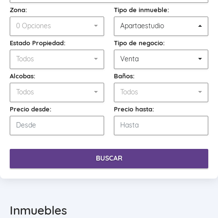
Zona:
Tipo de inmueble:
0 Opciones
Apartaestudio
Estado Propiedad:
Tipo de negocio:
Todos
Venta
Alcobas:
Baños:
Todos
Todos
Precio desde:
Precio hasta:
BUSCAR
Inmuebles