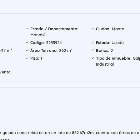
Estado / Departamento:
Ciudad:
Manta
Manabí
Código:
5255924
Estado:
Usado
417 m²
Área Terreno:
862 m²
Baños:
2
Piso:
1
Tipo de inmueble:
Gal
Industrial
Venta
n galpón construido en un un lote de 862.67m2m, cuenta con áreas de of