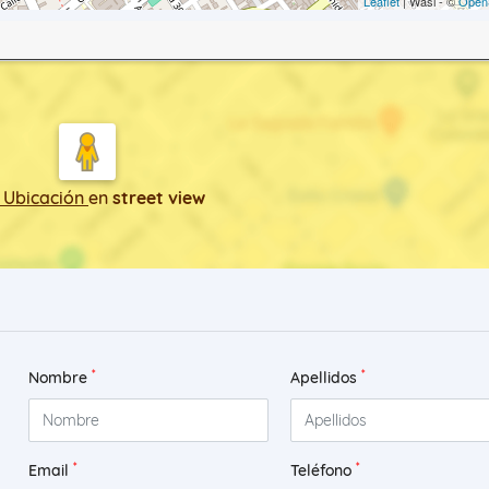
Leaflet
| Wasi - ©
Open
 Ubicación
en
street view
*
*
Nombre
Apellidos
*
*
Email
Teléfono