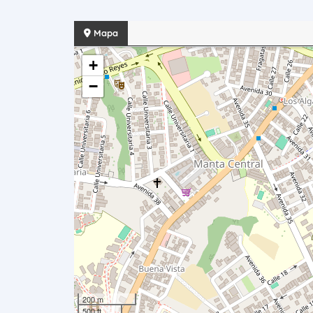
Mapa
+
−
200 m
500 ft