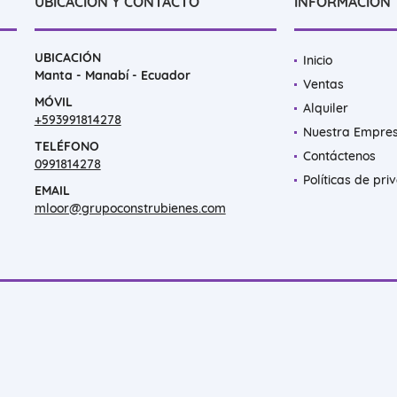
UBICACIÓN Y CONTACTO
INFORMACIÓN
UBICACIÓN
Inicio
Manta - Manabí - Ecuador
Ventas
MÓVIL
Alquiler
+593991814278
Nuestra Empre
TELÉFONO
Contáctenos
0991814278
Políticas de pri
EMAIL
mloor@grupoconstrubienes.com