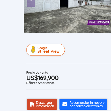
Google
Street View
Precio de venta
US$169,900
Dólares Americanos
Descargar
Recomendar inmueble
información
por correo electrónico