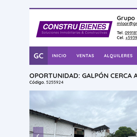
Grupo 
mloor@gr
Tel.
09918
Cel.
+5939
GC
INICIO
VENTAS
ALQUILERES
OPORTUNIDAD: GALPÓN CERCA A
Código.
5255924