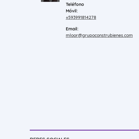
Teléfono
Móvil:
+593991814278
Email:
mloor@grupoconstrubienes.com