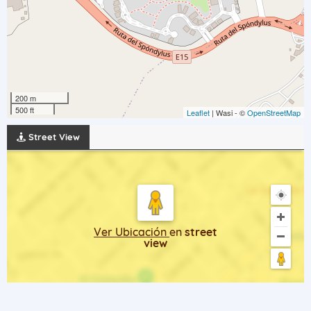
200 m
500 ft
Leaflet
| Wasi - ©
OpenStreetMap
Street View
Ver Ubicación
en
street
view