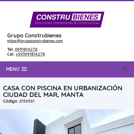
Grupo Construbienes
mloor@grupoconstrubienes.com
Tel.
0991814278
Cel.
+593991814278
MENÚ
CASA CON PISCINA EN URBANIZACIÓN
CIUDAD DEL MAR, MANTA
Código.
6156561