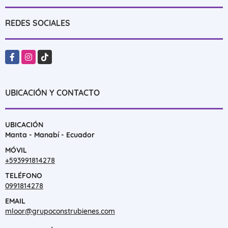
REDES SOCIALES
Facebook
Instagram
TikTok
UBICACIÓN Y CONTACTO
UBICACIÓN
Manta - Manabí - Ecuador
MÓVIL
+593991814278
TELÉFONO
0991814278
EMAIL
mloor@grupoconstrubienes.com