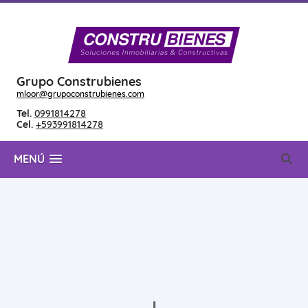
Grupo Construbienes
mloor@grupoconstrubienes.com
Tel.
0991814278
Cel.
+593991814278
MENÚ