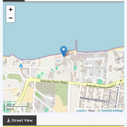
+
−
200 m
500 ft
Leaflet
| Wasi - ©
OpenStreetMap
Street View