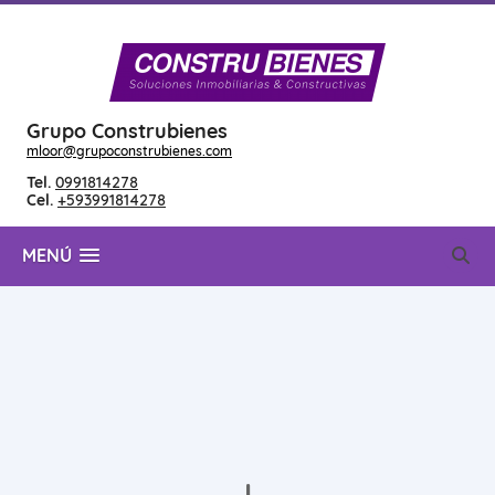
Grupo Construbienes
mloor@grupoconstrubienes.com
Tel.
0991814278
Cel.
+593991814278
MENÚ