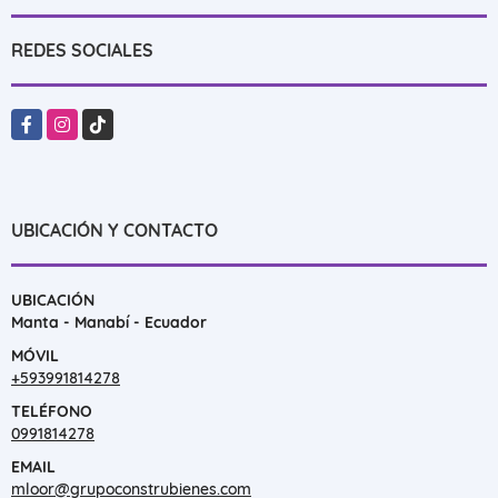
REDES SOCIALES
Facebook
Instagram
TikTok
UBICACIÓN Y CONTACTO
UBICACIÓN
Manta - Manabí - Ecuador
MÓVIL
+593991814278
TELÉFONO
0991814278
EMAIL
mloor@grupoconstrubienes.com